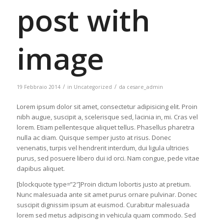
post with
image
/
/
19 Febbraio 2014
in
Uncategorized
da
cesare_admin
Lorem ipsum dolor sit amet, consectetur adipisicing elit. Proin
nibh augue, suscipit a, scelerisque sed, lacinia in, mi. Cras vel
lorem. Etiam pellentesque aliquet tellus. Phasellus pharetra
nulla ac diam. Quisque semper justo at risus. Donec
venenatis, turpis vel hendrerit interdum, dui ligula ultricies
purus, sed posuere libero dui id orci. Nam congue, pede vitae
dapibus aliquet.
[blockquote type=”2″]Proin dictum lobortis justo at pretium.
Nunc malesuada ante sit amet purus ornare pulvinar. Donec
suscipit dignissim ipsum at euismod. Curabitur malesuada
lorem sed metus adipiscing in vehicula quam commodo. Sed