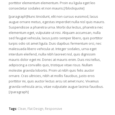
porttitor elementum elementum. Proin eu ligula eget leo
consectetur sodales et non mauris.[/blockquote]
[paragraph]Nunc tincidunt, elit non cursus euismod, lacus
augue ornare metus, egestas imperdiet nulla nisl quis mauris.
Suspendisse a pharetra urna. Morbi dui lectus, pharetra nec
elementum eget, vulputate ut nisi. Aliquam accumsan, nulla
sed feugiat vehicula, lacus justo semper libero, quis porttitor
turpis odio sit amet ligula. Duis dapibus fermentum orci, nec
malesuada libero vehicula ut. Integer sodales, urna eget
interdum eleifend, nulla nibh laoreet nisl, quis dignissim
mauris dolor eget mi. Donec at mauris enim. Duis nisi tellus,
adipiscing a convallis quis, tristique vitae risus. Nullam
molestie gravida lobortis. Proin ut nibh quis felis auctor
ornare. Cras ultricies, nibh at mollis faucibus, justo eros
porttitor mi, quis auctor lectus arcu sit amet nunc. Vivamus
gravida vehicula arcu, vitae vulputate augue lacinia faucibus.
[/paragraph]
Tags:
Clean
,
Flat Design
,
Responsive