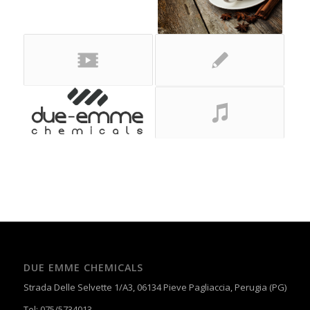
DUE EMME CHEMICALS
Strada Delle Selvette 1/A3, 06134 Pieve Pagliaccia, Perugia (PG)
Tel: 075/5734013