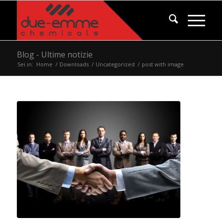
Blog - Ultime notizie
Sei in:
Home
/
Downloads
/
Uncategorized
/
post with image